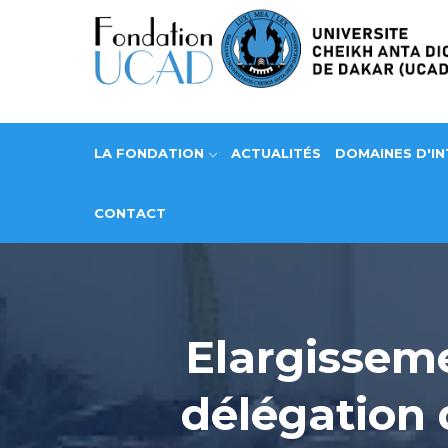
Aller
au
contenu
principal
LA FONDATION
ACTUALITÉS
DOMAINES D'I
CONTACT
Elargisse
délégation