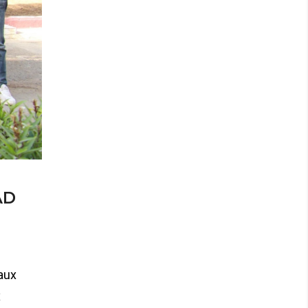
AD
 aux
x