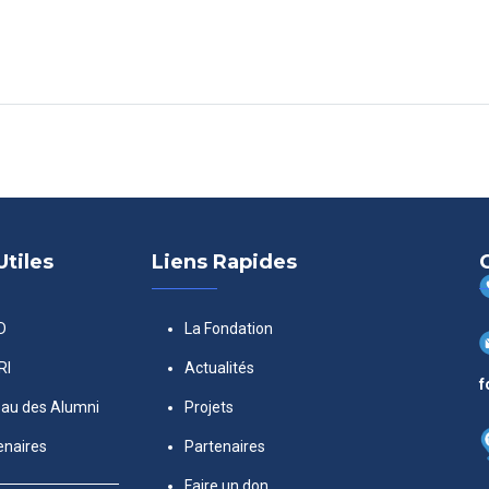
Utiles
Liens Rapides
D
La Fondation
RI
Actualités
f
au des Alumni
Projets
enaires
Partenaires
Faire un don