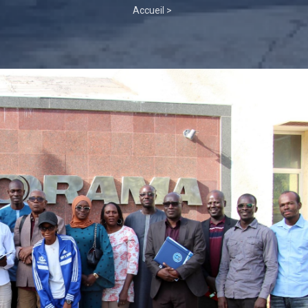
Fil
Accueil >
d'Ariane